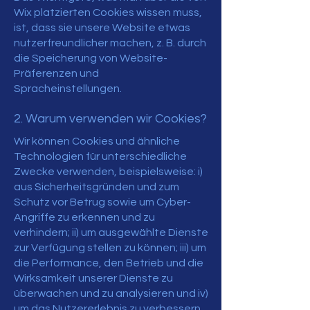
Wix platzierten Cookies wissen muss,
ist, dass sie unsere Website etwas
nutzerfreundlicher machen, z. B. durch
die Speicherung von Website-
Präferenzen und
Spracheinstellungen.
2. Warum verwenden wir Cookies?
Wir können Cookies und ähnliche
Technologien für unterschiedliche
Zwecke verwenden, beispielsweise: i)
aus Sicherheitsgründen und zum
Schutz vor Betrug sowie um Cyber-
Angriffe zu erkennen und zu
verhindern; ii) um ausgewählte Dienste
zur Verfügung stellen zu können; iii) um
die Performance, den Betrieb und die
Wirksamkeit unserer Dienste zu
überwachen und zu analysieren und iv)
um das Nutzererlebnis zu verbessern.