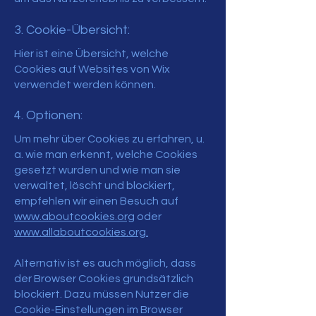
3. Cookie-Übersicht:
Hier
ist eine Übersicht, welche
Cookies auf Websites von Wix
verwendet werden können.
4. Optionen:
Um mehr über Cookies zu erfahren, u.
a. wie man erkennt, welche Cookies
gesetzt wurden und wie man sie
verwaltet, löscht und blockiert,
empfehlen wir einen Besuch auf
www.aboutcookies.org
oder
www.allaboutcookies.org.
Alternativ ist es auch möglich, dass
der Browser Cookies grundsätzlich
blockiert. Dazu müssen Nutzer die
Cookie-Einstellungen im Browser