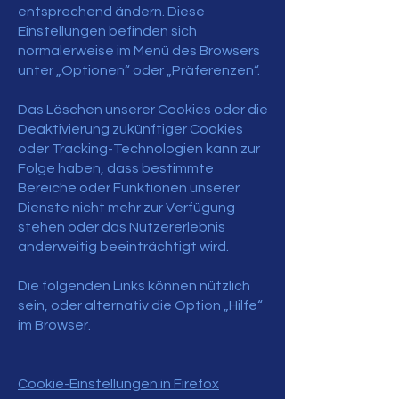
entsprechend ändern. Diese
Einstellungen befinden sich
normalerweise im Menü des Browsers
unter „Optionen“ oder „Präferenzen“.
Das Löschen unserer Cookies oder die
Deaktivierung zukünftiger Cookies
oder Tracking-Technologien kann zur
Folge haben, dass bestimmte
Bereiche oder Funktionen unserer
Dienste nicht mehr zur Verfügung
stehen oder das Nutzererlebnis
anderweitig beeinträchtigt wird.
Die folgenden Links können nützlich
sein, oder alternativ die Option „Hilfe“
im Browser.
Cookie-Einstellungen in Firefox